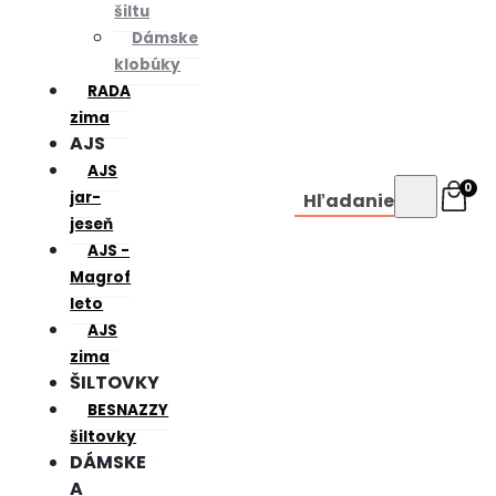
šiltu
Dámske
klobúky
RADA
zima
AJS
AJS
0
jar-
Hľadanie
jeseň
AJS -
Magrof
leto
AJS
zima
ŠILTOVKY
BESNAZZY
šiltovky
DÁMSKE
A