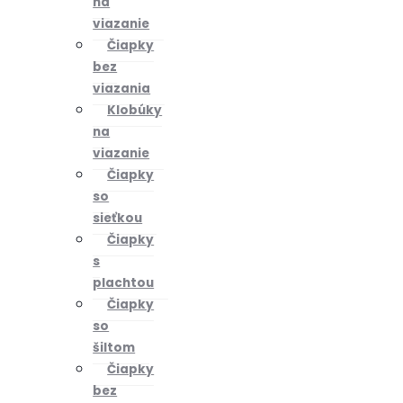
na
viazanie
Čiapky
bez
viazania
Klobúky
na
viazanie
Čiapky
so
sieťkou
Čiapky
s
plachtou
Čiapky
so
šiltom
Čiapky
bez