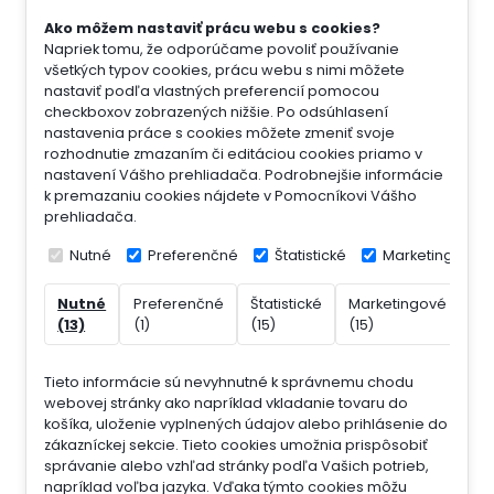
Ako môžem nastaviť prácu webu s cookies?
Napriek tomu, že odporúčame povoliť používanie
všetkých typov cookies, prácu webu s nimi môžete
nastaviť podľa vlastných preferencií pomocou
checkboxov zobrazených nižšie. Po odsúhlasení
nastavenia práce s cookies môžete zmeniť svoje
rozhodnutie zmazaním či editáciou cookies priamo v
nastavení Vášho prehliadača. Podrobnejšie informácie
k premazaniu cookies nájdete v Pomocníkovi Vášho
prehliadača.
Nutné
Preferenčné
Štatistické
Marketingové
Nutné
Preferenčné
Štatistické
Marketingové
Ne
(13)
(1)
(15)
(15)
(7)
Tieto informácie sú nevyhnutné k správnemu chodu
webovej stránky ako napríklad vkladanie tovaru do
košíka, uloženie vyplnených údajov alebo prihlásenie do
zákazníckej sekcie.
Tieto cookies umožnia prispôsobiť
správanie alebo vzhľad stránky podľa Vašich potrieb,
napríklad voľba jazyka.
Vďaka týmto cookies môžu