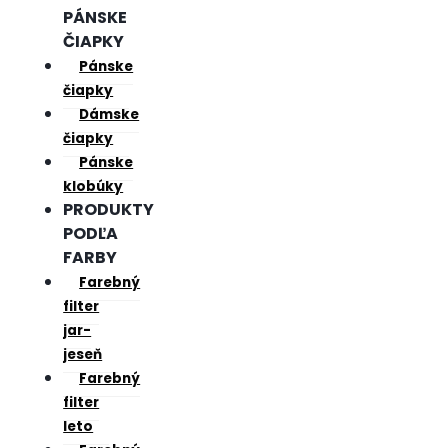
PÁNSKE
ČIAPKY
Pánske
čiapky
Dámske
čiapky
Pánske
klobúky
PRODUKTY
PODĽA
FARBY
Farebný
filter
jar-
jeseň
Farebný
filter
leto