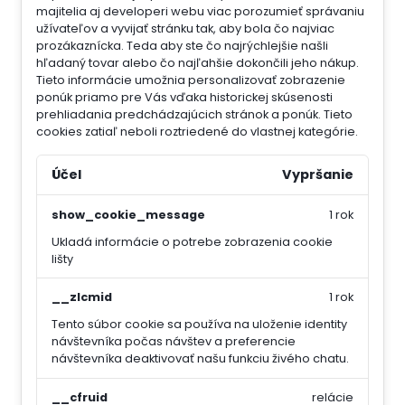
majitelia aj developeri webu viac porozumieť správaniu
užívateľov a vyvijať stránku tak, aby bola čo najviac
prozákaznícka. Teda aby ste čo najrýchlejšie našli
hľadaný tovar alebo čo najľahšie dokončili jeho nákup.
Tieto informácie umožnia personalizovať zobrazenie
ponúk priamo pre Vás vďaka historickej skúsenosti
prehliadania predchádzajúcich stránok a ponúk.
Tieto
cookies zatiaľ neboli roztriedené do vlastnej kategórie.
Účel
Vypršanie
show_cookie_message
1 rok
Ukladá informácie o potrebe zobrazenia cookie
lišty
__zlcmid
1 rok
Tento súbor cookie sa používa na uloženie identity
návštevníka počas návštev a preferencie
návštevníka deaktivovať našu funkciu živého chatu.
__cfruid
relácie