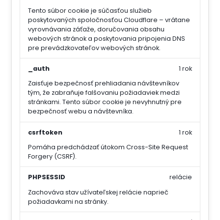
Tento súbor cookie je súčasťou služieb
poskytovaných spoločnosťou Cloudflare – vrátane
vyrovnávania záťaže, doručovania obsahu
webových stránok a poskytovania pripojenia DNS
pre prevádzkovateľov webových stránok.
_auth
1 rok
Zaisťuje bezpečnosť prehliadania návštevníkov
tým, že zabraňuje falšovaniu požiadaviek medzi
stránkami. Tento súbor cookie je nevyhnutný pre
bezpečnosť webu a návštevníka.
csrftoken
1 rok
Pomáha predchádzať útokom Cross-Site Request
Forgery (CSRF).
PHPSESSID
relácie
Zachováva stav užívateľskej relácie naprieč
požiadavkami na stránky.