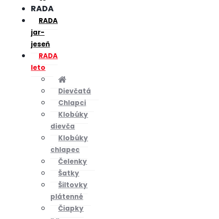
RADA
RADA
jar-
jeseň
RADA
leto
Dievčatá
Chlapci
Klobúky
dievča
Klobúky
chlapec
Čelenky
Šatky
Šiltovky
plátenné
Čiapky