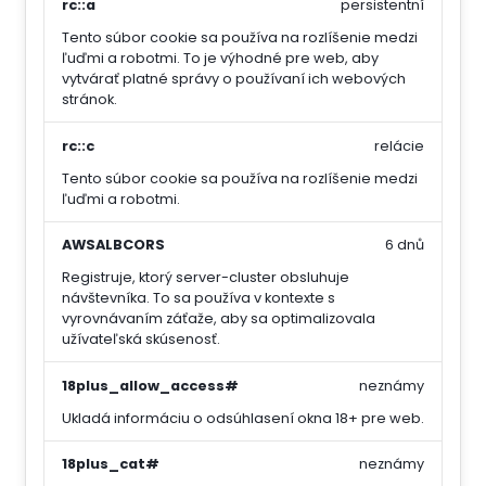
rc::a
persistentní
Tento súbor cookie sa používa na rozlíšenie medzi
ľuďmi a robotmi. To je výhodné pre web, aby
vytvárať platné správy o používaní ich webových
stránok.
rc::c
relácie
Tento súbor cookie sa používa na rozlíšenie medzi
ľuďmi a robotmi.
AWSALBCORS
6 dnů
Registruje, ktorý server-cluster obsluhuje
návštevníka. To sa používa v kontexte s
vyrovnávaním záťaže, aby sa optimalizovala
užívateľská skúsenosť.
18plus_allow_access#
neznámy
Ukladá informáciu o odsúhlasení okna 18+ pre web.
18plus_cat#
neznámy