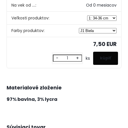
Na vek od ....:
Od 0 mesiacov
Veľkosti produktov:
Farby produktov:
7,50 EUR
-
+
ks
Materialové zloženie
97% bavlna, 3% lycra
Súvisiaci tovar