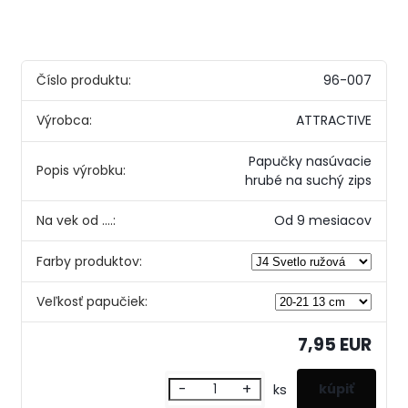
Číslo produktu:
96-007
Výrobca:
ATTRACTIVE
Papučky nasúvacie
Popis výrobku:
hrubé na suchý zips
Na vek od ....:
Od 9 mesiacov
Farby produktov:
Veľkosť papučiek:
7,95 EUR
-
+
ks