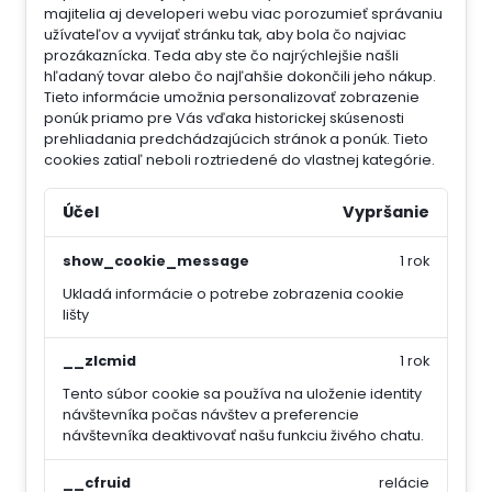
majitelia aj developeri webu viac porozumieť správaniu
užívateľov a vyvijať stránku tak, aby bola čo najviac
prozákaznícka. Teda aby ste čo najrýchlejšie našli
hľadaný tovar alebo čo najľahšie dokončili jeho nákup.
Tieto informácie umožnia personalizovať zobrazenie
ponúk priamo pre Vás vďaka historickej skúsenosti
prehliadania predchádzajúcich stránok a ponúk.
Tieto
cookies zatiaľ neboli roztriedené do vlastnej kategórie.
Účel
Vypršanie
show_cookie_message
1 rok
Ukladá informácie o potrebe zobrazenia cookie
lišty
__zlcmid
1 rok
Tento súbor cookie sa používa na uloženie identity
návštevníka počas návštev a preferencie
návštevníka deaktivovať našu funkciu živého chatu.
__cfruid
relácie