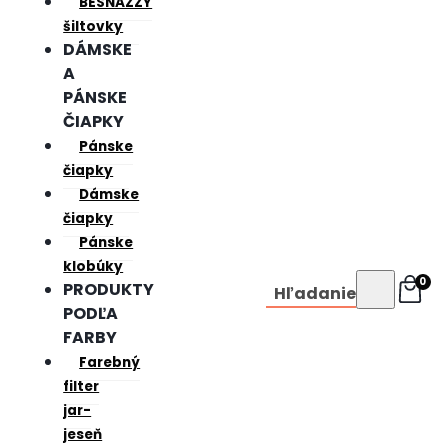
BESNAZZY
šiltovky
DÁMSKE
A
PÁNSKE
ČIAPKY
Pánske
čiapky
Dámske
čiapky
Pánske
klobúky
0
PRODUKTY
Hľadanie
PODĽA
FARBY
Farebný
filter
jar-
jeseň