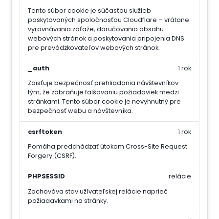
Tento súbor cookie je súčasťou služieb
poskytovaných spoločnosťou Cloudflare – vrátane
vyrovnávania záťaže, doručovania obsahu
webových stránok a poskytovania pripojenia DNS
pre prevádzkovateľov webových stránok.
_auth
1 rok
Zaisťuje bezpečnosť prehliadania návštevníkov
tým, že zabraňuje falšovaniu požiadaviek medzi
stránkami. Tento súbor cookie je nevyhnutný pre
bezpečnosť webu a návštevníka.
csrftoken
1 rok
Pomáha predchádzať útokom Cross-Site Request
Forgery (CSRF).
PHPSESSID
relácie
Zachováva stav užívateľskej relácie naprieč
požiadavkami na stránky.