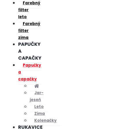
Farebný
filter
leto
Farebný
filter
zima
PAPUČKY
A
CAPAČKY
Papučky
a
capačky
Jar-
jeseň
Leto
Zima
Kolenačky
RUKAVICE