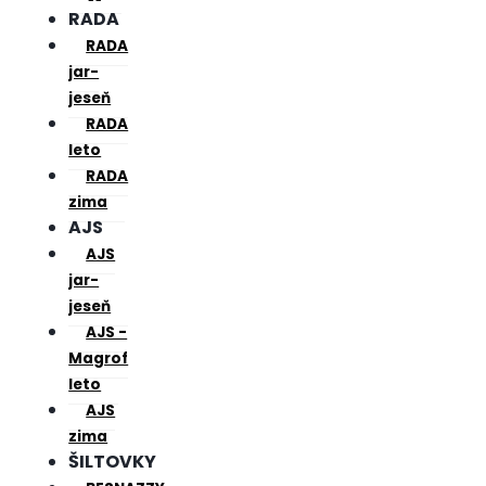
RADA
RADA
jar-
jeseň
RADA
leto
RADA
zima
AJS
AJS
jar-
jeseň
AJS -
Magrof
leto
AJS
zima
ŠILTOVKY