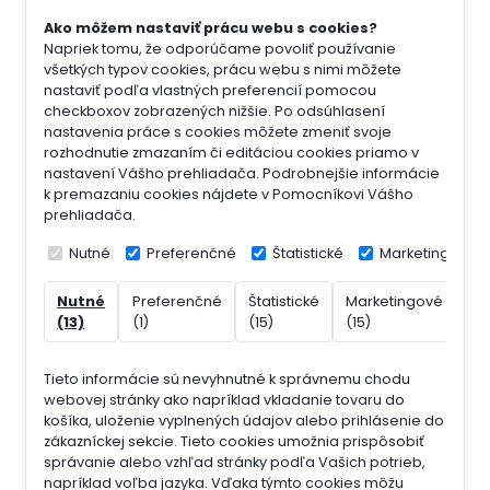
Ako môžem nastaviť prácu webu s cookies?
Napriek tomu, že odporúčame povoliť používanie
všetkých typov cookies, prácu webu s nimi môžete
nastaviť podľa vlastných preferencií pomocou
checkboxov zobrazených nižšie. Po odsúhlasení
nastavenia práce s cookies môžete zmeniť svoje
rozhodnutie zmazaním či editáciou cookies priamo v
nastavení Vášho prehliadača. Podrobnejšie informácie
k premazaniu cookies nájdete v Pomocníkovi Vášho
prehliadača.
Nutné
Preferenčné
Štatistické
Marketingové
Nutné
Preferenčné
Štatistické
Marketingové
Ne
(13)
(1)
(15)
(15)
(7)
Tieto informácie sú nevyhnutné k správnemu chodu
webovej stránky ako napríklad vkladanie tovaru do
košíka, uloženie vyplnených údajov alebo prihlásenie do
zákazníckej sekcie.
Tieto cookies umožnia prispôsobiť
správanie alebo vzhľad stránky podľa Vašich potrieb,
napríklad voľba jazyka.
Vďaka týmto cookies môžu